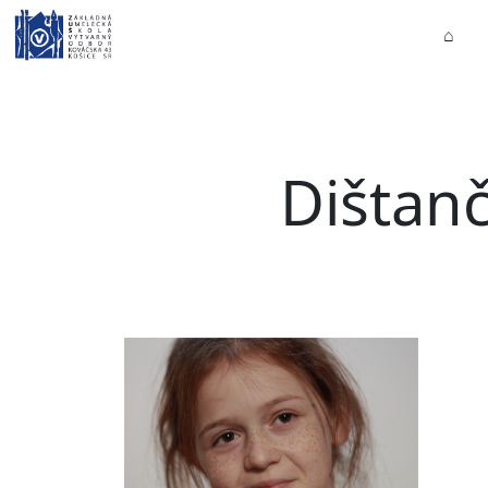
⌂
Dištan