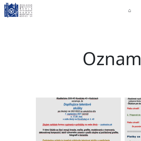
⌂
Oznamy