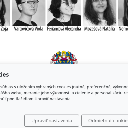
_
_
ies
Mesto Košice
e súhlas s uložením vybraných cookies (nutné, preferenčné, výkonn
.
ášho webu, meranie jeho výkonnosti a cielenie a personalizáciu re
.
úť pod tlačidlom Upraviť nastavenia.
Upraviť nastavenia
Odmietnuť cookie