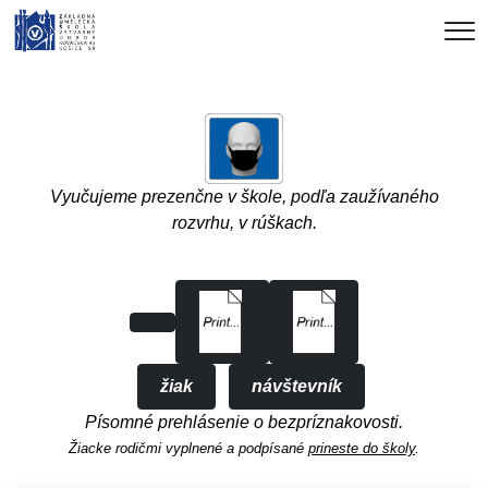
Me
Vyučujeme prezenčne v škole,
podľa zaužívaného
rozvrhu,
v rúškach.
.
žiak
návštevník
Písomné prehlásenie o bezpríznakovosti.
Žiacke rodičmi vyplnené a podpísané
prineste do školy
.