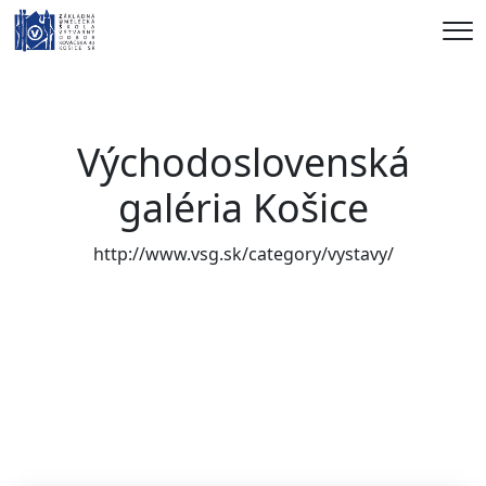
Me
Východoslovenská
galéria Košice
http://www.vsg.sk/category/vystavy/