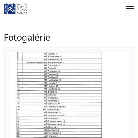
Me
Fotogalérie